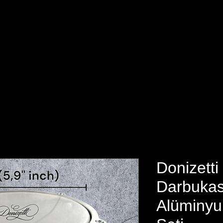
yfa
Ürünler
Toptan Satış
İmalat
Darbuka Fiyatlar
Donizett
Darbukası
Alüminyu