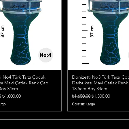
i No4 Türk Tarzı Çocuk
Donizetti No3 Türk Tarzı Ço
sı Mavi Çatlak Renk Çap
Darbukası Mavi Çatlak Renk
Boy 34cm
18,5cm Boy 34cm
iyat
İndirimli Fiyat
Normal Fiyat
İndirimli Fiyat
0
₺1.800,00
₺1.650,00
₺1.300,00
argo
Ücretsiz Kargo