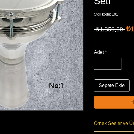
Seti
Stok kodu: 101
No
₺1
 ₺1.350,00 
Fi
Ücretsiz Kargo
Adet
*
Sepete Ekle
H
Örnek Sesler ve Ür