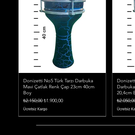
Donizetti No5 Türk Tarzı Darbuka
Donizett
Mavi Çatlak Renk Çap 23cm 40cm
Darbuka
Boy
20,4cm 
Normal Fiyat
İndirimli Fiyat
Normal F
₺2.150,00
₺1.900,00
₺2.050,0
Ücretsiz Kargo
Ücretsiz K