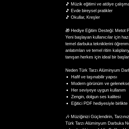
🎵
Müzik eğitimi ve atölye çalışma
🎵
Evde bireysel pratikler
🎵
Okullar, Kreşler
🎁
Hediye Eğitim Desteği: Metot
Yeni başlayan kullanıcılar için ha
temel darbuka tekniklerini öğrenme
anlatımları ve temel ritim kalıplar
tanışan herkes için ideal bir başlan
Neden Türk Tarzı Alüminyum Da
Hafif ve taşınabilir yapısı
Modern görünüm ve geleneksel
Her seviyeye uygun kullanım
Zengin, dolgun ses kalitesi
Eğitici PDF hediyesiyle birlikt
🎶
Müziğinizi Güçlendirin, Tarzınız
Türk Tarzı Alüminyum Darbuka No