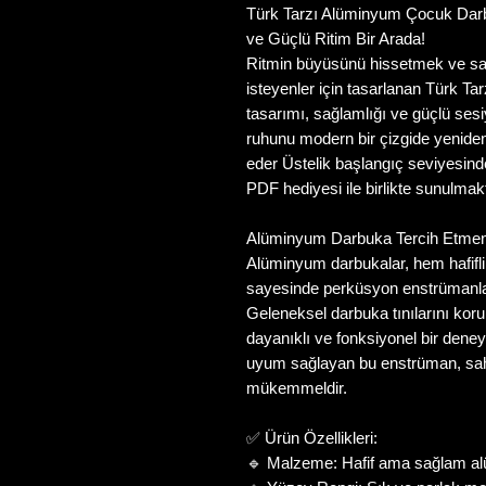
Türk Tarzı Alüminyum Çocuk Dar
ve Güçlü Ritim Bir Arada!
Ritmin büyüsünü hissetmek ve sa
isteyenler için tasarlanan Türk 
tasarımı, sağlamlığı ve güçlü ses
ruhunu modern bir çizgide yenide
eder Üstelik başlangıç seviyesinde
PDF hediyesi ile birlikte sunulmakt
Alüminyum Darbuka Tercih Etmeni
Alüminyum darbukalar, hem hafifli
sayesinde perküsyon enstrümanları 
Geleneksel darbuka tınılarını kor
dayanıklı ve fonksiyonel bir dene
uyum sağlayan bu enstrüman, sah
mükemmeldir.
✅
Ürün Özellikleri:
🔹
Malzeme: Hafif ama sağlam a