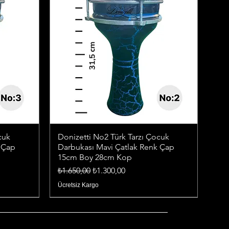
cuk
Donizetti No2 Türk Tarzı Çocuk
 Çap
Darbukası Mavi Çatlak Renk Çap
15cm Boy 28cm Kop
Normal Fiyat
İndirimli Fiyat
₺1.650,00
₺1.300,00
Ücretsiz Kargo