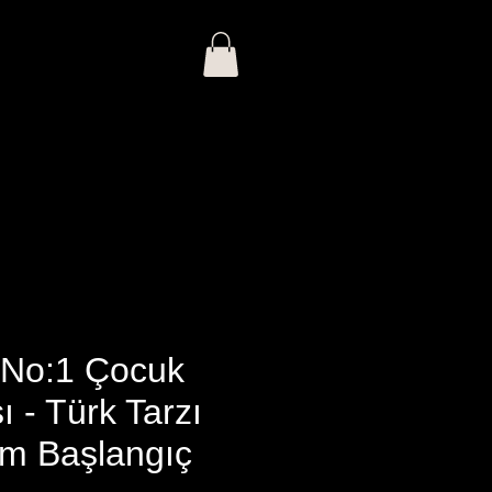
Giriş
ı
İhracat
Blog
i No:1 Çocuk
 - Türk Tarzı
m Başlangıç