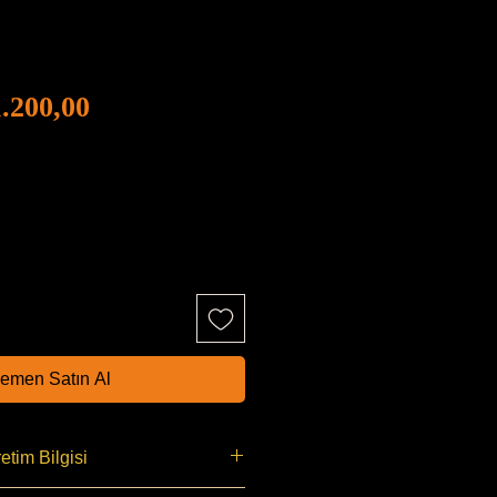
İndirimli
rmal
.200,00
Fiyat
yat
emen Satın Al
etim Bilgisi