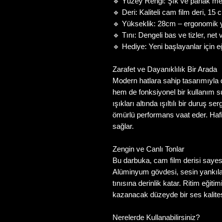
🔹
Yüzey Rengi: Şık ve parlak me
🔹
Deri: Kaliteli cam film deri, 15
🔹
Yükseklik: 28cm – ergonomik y
🔹
Tını: Dengeli bas ve tizler, net 
🔹
Hediye: Yeni başlayanlar için e
Zarafet ve Dayanıklılık Bir Arada
Modern hatlara sahip tasarımıyla
hem de fonksiyonel bir kullanım 
ışıkları altında ışıltılı bir duruş
ömürlü performans vaat eder. Hafif
sağlar.
Zengin ve Canlı Tonlar
Bu darbuka, cam film derisi sayesin
Alüminyum gövdesi, sesin yankıla
tınısına derinlik katar. Ritim eğit
kazanacak düzeyde bir ses kalites
Nerelerde Kullanabilirsiniz?