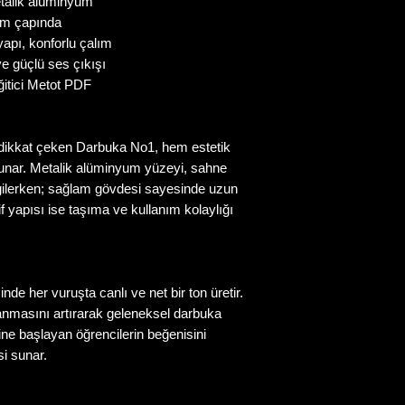
talik alüminyum
 cm çapında
apı, konforlu çalım
ve güçlü ses çıkışı
ğitici Metot PDF
 dikkat çeken Darbuka No1, hem estetik
sunar. Metalik alüminyum yüzeyi, sahne
 sergilerken; sağlam gövdesi sayesinde uzun
 yapısı ise taşıma ve kullanım kolaylığı
de her vuruşta canlı ve net bir ton üretir.
nmasını artırarak geleneksel darbuka
imine başlayan öğrencilerin beğenisini
i sunar.