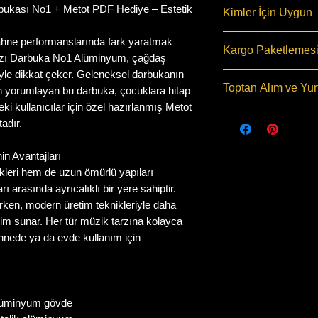
Örnek Ses İçin 
bukası No1 + Metot PDF Hediye – Estetik
Kimler İçin Uygun
Üretim Detayı
Bu Üründe Kılıf
Bu darbuka 2-4-
hne performanslarında fark yaratmak
Kargo Paketlemesi
Bulunmamaktad
Uygundur
Tarzı Darbuka No1 Alüminyum, çağdaş
Kreş, Ana Okulu,
iyle dikkat çeker. Geleneksel darbukanın
Saat 10:30 kadar
Toptan Alım ve Yur
n yorumlayan bu darbuka, çocuklara hitap
gün
Aras Kargo
ki kullanıcılar için özel hazırlanmış Metot
Tüm siparişler ö
Toptan alım için
adır.
kamera kaydı al
gerekir
Teslimat: Bulun
Toptan alım ve yu
n Avantajları
Mahalleye göre 
kanallarımızdan 
kleri hem de uzun ömürlü yapıları
göstere bilir.
Uluslararası tek
arasında ayrıcalıklı bir yere sahiptir.
Kampanya dönem
Cargo, DHL, PT
urken, modern üretim teknikleriyle daha
kargo şubenin y
gönderi yapılır,
yim sunar. Her tür müzik tarzına kolayca
uzata bilir
göre değişkenl
nede ya da evde kullanım için
Türkiye geneli ü
ayrıca tahsil edil
Gündür.
10 adet ve üzeri
Sipariş Sorularını
gümrük işlemleri 
numaralarımızda
uçak ve gemi ile
lüminyum gövde