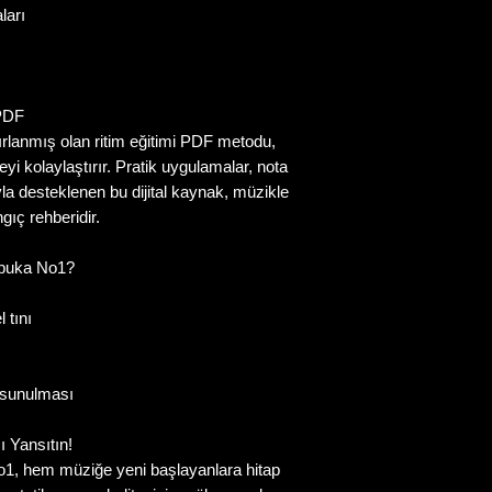
ları
 PDF
zırlanmış olan ritim eğitimi PDF metodu,
yi kolaylaştırır. Pratik uygulamalar, nota
ıyla desteklenen bu dijital kaynak, müzikle
gıç rehberidir.
rbuka No1?
 tını
e sunulması
ı Yansıtın!
1, hem müziğe yeni başlayanlara hitap