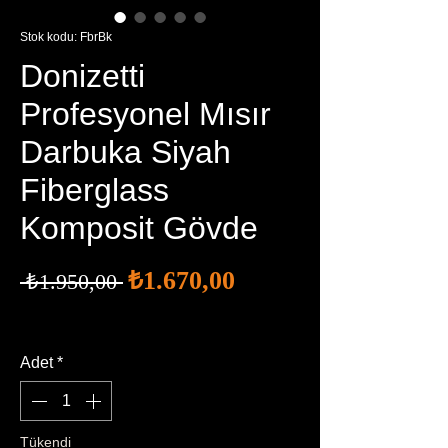
Stok kodu: FbrBk
Donizetti
Profesyonel Mısır
Darbuka Siyah
Fiberglass
Komposit Gövde
İndirimli
Normal
₺1.670,00
 ₺1.950,00 
Fiyat
Fiyat
Ücretsiz Kargo
Adet
*
Tükendi