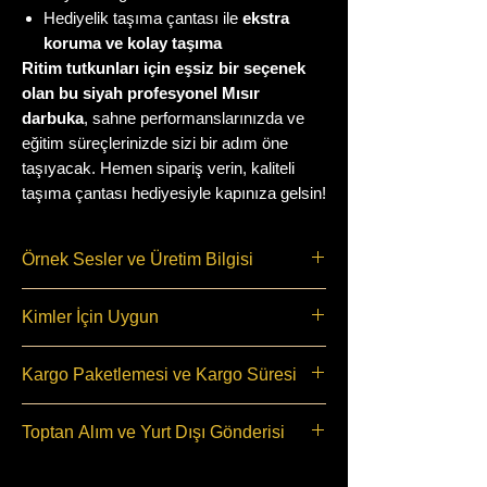
Hediyelik taşıma çantası ile
ekstra
koruma ve kolay taşıma
Ritim tutkunları için eşsiz bir seçenek
olan bu siyah profesyonel Mısır
darbuka
, sahne performanslarınızda ve
eğitim süreçlerinizde sizi bir adım öne
taşıyacak. Hemen sipariş verin, kaliteli
taşıma çantası hediyesiyle kapınıza gelsin!
Örnek Sesler ve Üretim Bilgisi
Örnek Ses İçin Tıklayın
Kimler İçin Uygun
Üretim Detayı
Bu Üründe Kılıf ve Alyan Anahtarı
Bu darbuka 11+Yaş ve Üzeri Tüm
Kargo Paketlemesi ve Kargo Süresi
Hediyesi Vardır
yaş gurupları için uygundur
Okullar, Ritim gurupları, Sahne
Saat 10:30 kadar verilen
Toptan Alım ve Yurt Dışı Gönderisi
Sanatları Performansı, Hobi ve
siparişleriniz aynı gün
Aras Kargo
Profesyonel amaçlı kullanıla bilir
firması ile çıkışı yapılır.
Toptan alım için en az 10 adet