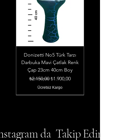
Donizetti No5 Türk Tarzı
Darbuka Mavi Çatlak Renk
Çap 23cm 40cm Boy
Normal Fiyat
İndirimli Fiyat
₺2.150,00
₺1.900,00
Ücretsiz Kargo
nstagram da Takip Edin