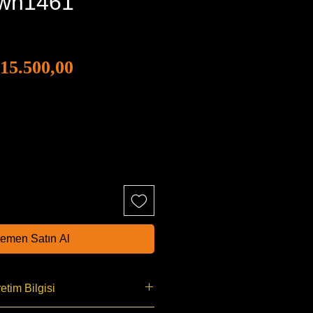
Gwh1461
İndirimli
ormal
15.500,00
Fiyat
iyat
emen Satın Al
etim Bilgisi