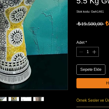
5.5 Kg 
Stok kodu: Gwh1461
N
₺
 ₺19.500,00 
F
Ücretsiz Kargo
Adet
*
Sepete Ekle
H
Örnek Sesler ve Ür