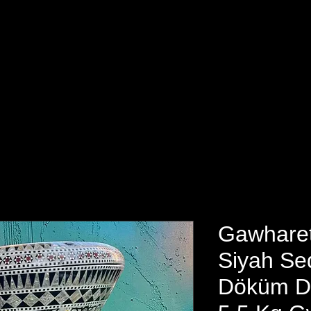
yfa
Ürünler
Toptan Satış
İmalat
Darbuka Fiyatlar
Gawharet
Siyah Sed
Döküm D