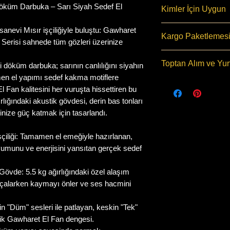
Örnek Ses İçin 
öküm Darbuka – Sarı Siyah Sedef El
Kimler İçin Uygun
Üretim Detayı
SSS ( FQA Pag
Bu darbuka 15+
sanevi Mısır işçiliğiyle buluştu: Gawharet
Kargo Paketlemesi
Bu Üründe Kılıf
için uygundur
Serisi sahnede tüm gözleri üzerinize
Vardır
Okullar, Ritim g
Saat 10:30 kadar
Toptan Alım ve Yur
 döküm darbuka; sarının canlılığını siyahın
Performansı, Ho
Aras Kargo
firma
amen el yapımı sedef kakma motiflere
kullanıla bilir
Tüm siparişler ö
Toptan alım için
 Fan kalitesini her vuruşta hissettiren bu
kamera kaydı al
gerekir
lığındaki akustik gövdesi, derin bas tonları
Teslimat
: Bulun
Toptan alım ve yu
tminize güç katmak için tasarlandı.
Mahalleye göre 
kanallarımızdan 
göstere bilir.
Uluslararası tek
çiliği: Tamamen el emeğiyle hazırlanan,
Kampanya dönem
Cargo, DHL, PT
yumunu ve enerjisini yansıtan gerçek sedef
kargo şubenin y
gönderi yapılır,
uzata bilir
göre değişkenl
vde: 5.5 kg ağırlığındaki özel alaşım
Türkiye geneli ü
ayrıca tahsil edil
çalarken kaymayı önler ve ses hacmini
Gündür.
10 adet ve üzeri
Sipariş Sorularını
gümrük işlemleri 
rin "Düm" sesleri ile patlayan, keskin "Tek"
numaralarımızda
uçak ve gemi ile
stik Gawharet El Fan dengesi.