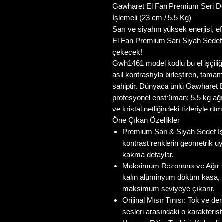
Gawharet El Fan Premium Seri D
İşlemeli (23 cm / 5.5 Kg)
Sarı ve siyahın yüksek enerjisi, ef
El Fan Premium Sarı Siyah Sedef 
çekecek!
Gwh1461 model kodlu bu el işçiliği
asil kontrastıyla birleştiren, tam
sahiptir. Dünyaca ünlü Gawharet El
profesyonel enstrüman; 5.5 kg ağır
ve kristal netliğindeki tizleriyle ri
Öne Çıkan Özellikler
Premium Sarı & Siyah Sedef İş
kontrast renklerin geometrik u
kakma detaylar.
Maksimum Rezonans ve Ağır Gö
kalın alüminyum döküm kasa, 
maksimum seviyeye çıkarır.
Orijinal Mısır Tınısı: Tok ve de
sesleri arasındaki o karakteri