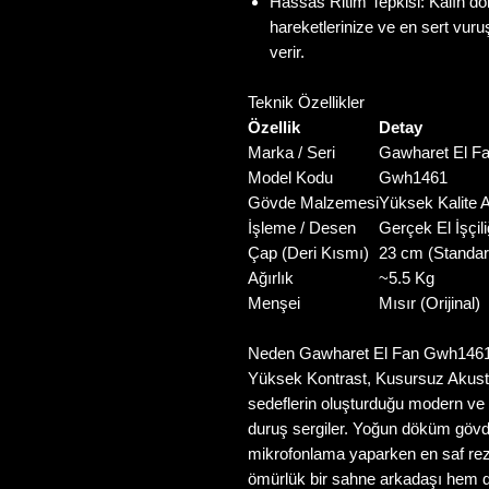
Hassas Ritim Tepkisi: Kalın 
hareketlerinize ve en sert vuruş
verir.
Teknik Özellikler
Özellik
Detay
Marka / Seri
Gawharet El Fa
Model Kodu
Gwh1461
Gövde Malzemesi
Yüksek Kalite
İşleme / Desen
Gerçek El İşçil
Çap (Deri Kısmı)
23 cm (Standar
Ağırlık
~5.5 Kg
Menşei
Mısır (Orijinal)
Neden Gawharet El Fan Gwh146
Yüksek Kontrast, Kusursuz Akusti
sedeflerin oluşturduğu modern ve 
duruş sergiler. Yoğun döküm gövdes
mikrofonlama yaparken en saf re
ömürlük bir sahne arkadaşı hem de