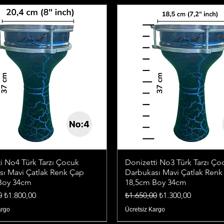
i No4 Türk Tarzı Çocuk
Donizetti No3 Türk Tarzı Ço
sı Mavi Çatlak Renk Çap
Darbukası Mavi Çatlak Renk
Boy 34cm
18,5cm Boy 34cm
iyat
İndirimli Fiyat
Normal Fiyat
İndirimli Fiyat
0
₺1.800,00
₺1.650,00
₺1.300,00
argo
Ücretsiz Kargo