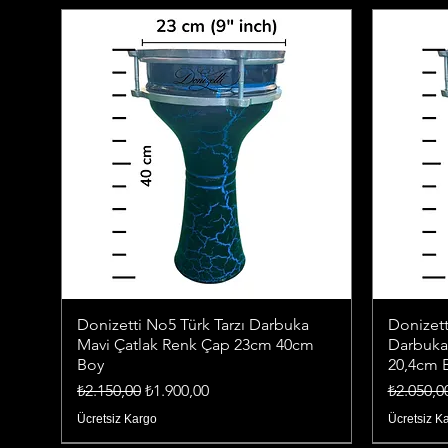
Donizetti No5 Türk Tarzı Darbuka
Donizett
Mavi Çatlak Renk Çap 23cm 40cm
Darbuka
Boy
20,4cm 
Normal Fiyat
İndirimli Fiyat
Normal F
₺2.150,00
₺1.900,00
₺2.050,0
Ücretsiz Kargo
Ücretsiz K