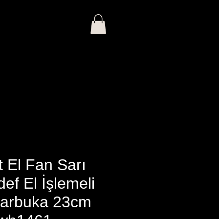
Giriş
ı
İhracat
Blog
 El Fan Sarı
ef El İşlemeli
arbuka 23cm