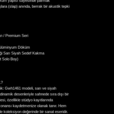
döküm yapısı sayesinde parmak
lara (slap) anında, berrak bir akustik tepki
n / Premium Seri
 Alüminyum Döküm
iği Sarı Siyah Sedef Kakma
t Solo Boy)
1?
k: Gwh1461 modeli, sarı ve siyah
dinamik desenleriyle sahnede sıra dışı bir
i, özellikle stüdyo kayıtlarında
zonansı kaydetmenize olanak tanır. Hem
 koleksiyon değerinde bir sanat eseridir.