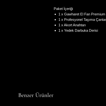
Paket İçeriği
1 x Gawharet El Fan Premium 
1 x Profesyonel Taşıma Çantas
1 x Akort Anahtarı
1 x Yedek Darbuka Derisi
Benzer Ürünler