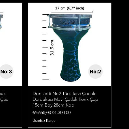
cuk
Donizetti No2 Türk Tarzı Çocuk
 Çap
Darbukası Mavi Çatlak Renk Çap
15cm Boy 28cm Kop
Normal Fiyat
İndirimli Fiyat
₺1.650,00
₺1.300,00
Ücretsiz Kargo