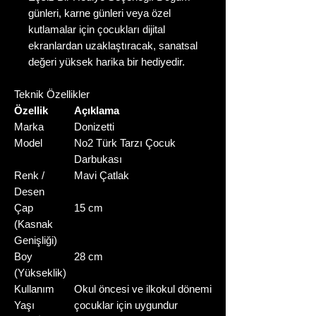
günleri, karne günleri veya özel
kutlamalar için çocukları dijital
ekranlardan uzaklaştıracak, sanatsal
değeri yüksek harika bir hediyedir.
Teknik Özellikler
Özellik
Açıklama
Marka
Donizetti
Model
No2 Türk Tarzı Çocuk
Darbukası
Renk /
Mavi Çatlak
Desen
Çap
15 cm
(Kasnak
Genişliği)
Boy
28 cm
(Yükseklik)
Kullanım
Okul öncesi ve ilkokul dönemi
Yaşı
çocuklar için uygundur