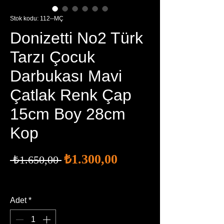
Stok kodu: 112--MÇ
Donizetti No2 Türk
Tarzı Çocuk
Darbukası Mavi
Çatlak Renk Çap
15cm Boy 28cm
Kop
İndirimli
Normal
₺1.300,00
 ₺1.650,00 
Fiyat
Fiyat
Ücretsiz Kargo
Adet
*