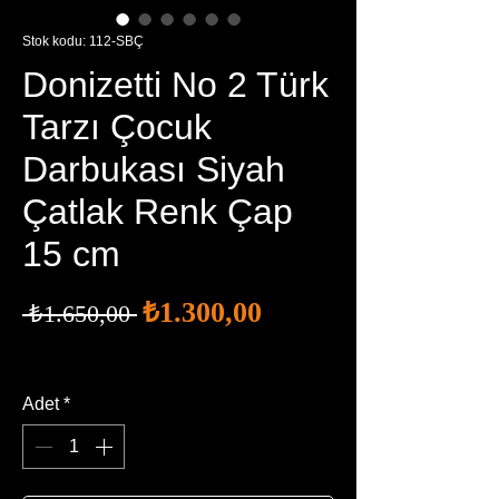
Stok kodu: 112-SBÇ
Donizetti No 2 Türk
Tarzı Çocuk
Darbukası Siyah
Çatlak Renk Çap
15 cm
İndirimli
Normal
₺1.300,00
 ₺1.650,00 
Fiyat
Fiyat
Ücretsiz Kargo
Adet
*