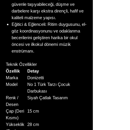
güvenle taşıyabileceği, düşme ve
darbelere karşı ekstra dirençli, hafif ve
kaliteli malzeme yapısı.
Eğitici & Eğlenceli: Ritim duygusunu, el-
göz koordinasyonunu ve odaklanma
becerilerini geliştiren harika bir okul
öncesi ve ilkokul dönemi müzik
enstrümanı.
Teknik Özellikler
Özellik
Detay
Marka
Donizetti
Model
No 1 Türk Tarzı Çocuk
Darbukası
Renk /
Siyah Çatlak Tasarım
Desen
Çap (Deri
15 cm
Kısmı)
Yükseklik
28 cm