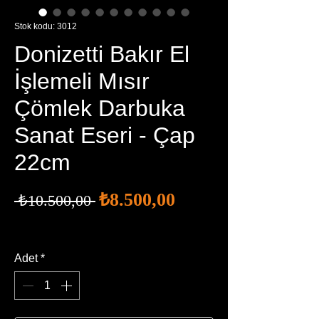
Stok kodu: 3012
Donizetti Bakır El
İşlemeli Mısır
Çömlek Darbuka
Sanat Eseri - Çap
22cm
İndirimli
Normal
₺8.500,00
 ₺10.500,00 
Fiyat
Fiyat
Ücretsiz Kargo
Adet
*