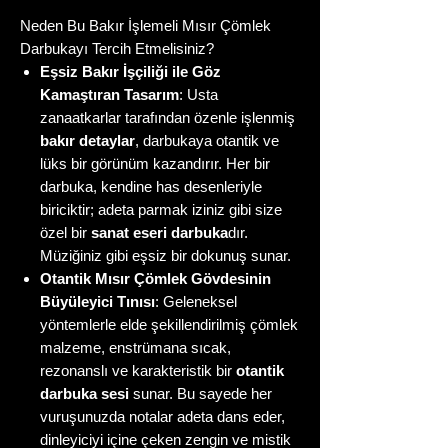
Neden Bu Bakır İşlemeli Mısır Çömlek
Darbukayı Tercih Etmelisiniz?
Eşsiz Bakır İşçiliği ile Göz
Kamaştıran Tasarım
: Usta
zanaatkarlar tarafından özenle işlenmiş
bakır detaylar
, darbukaya otantik ve
lüks bir görünüm kazandırır. Her bir
darbuka, kendine has desenleriyle
biriciktir; adeta parmak iziniz gibi size
özel bir
sanat eseri darbuka
dır.
Müziğiniz gibi eşsiz bir dokunuş sunar.
Otantik Mısır Çömlek Gövdesinin
Büyüleyici Tınısı
: Geleneksel
yöntemlerle elde şekillendirilmiş çömlek
malzeme, enstrümana sıcak,
rezonanslı ve karakteristik bir
otantik
darbuka sesi
sunar. Bu sayede her
vuruşunuzda notalar adeta dans eder,
dinleyiciyi içine çeken zengin ve mistik