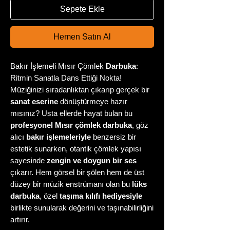
Sepete Ekle
Hemen Satın Al
Bakır İşlemeli Mısır Çömlek
Darbuka
:
Ritmin Sanatla Dans Ettiği Nokta!
Müziğinizi sıradanlıktan çıkarıp gerçek bir
sanat eserine
dönüştürmeye hazır
mısınız? Usta ellerde hayat bulan bu
profesyonel Mısır çömlek darbuka
, göz
alıcı
bakır işlemeleriyle
benzersiz bir
estetik sunarken, otantik çömlek yapısı
sayesinde
zengin ve doygun bir ses
çıkarır. Hem görsel bir şölen hem de üst
düzey bir müzik enstrümanı olan bu
lüks
darbuka
, özel
taşıma kılıfı hediyesiyle
birlikte sunularak değerini ve taşınabilirliğini
artırır.