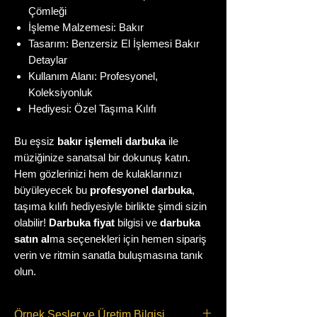
Çömleği
İşleme Malzemesi: Bakır
Tasarım: Benzersiz El İşlemesi Bakır
Detaylar
Kullanım Alanı: Profesyonel,
Koleksiyonluk
Hediyesi: Özel Taşıma Kılıfı
Bu eşsiz
bakır işlemeli darbuka
ile
müziğinize sanatsal bir dokunuş katın.
Hem gözlerinizi hem de kulaklarınızı
büyüleyecek bu
profesyonel darbuka
,
taşıma kılıfı hediyesiyle birlikte şimdi sizin
olabilir!
Darbuka fiyat
bilgisi ve
darbuka
satın al
ma seçenekleri için hemen sipariş
verin ve ritmin sanatla buluşmasına tanık
olun.
Örnek Sesler ve Üretim Bilgisi