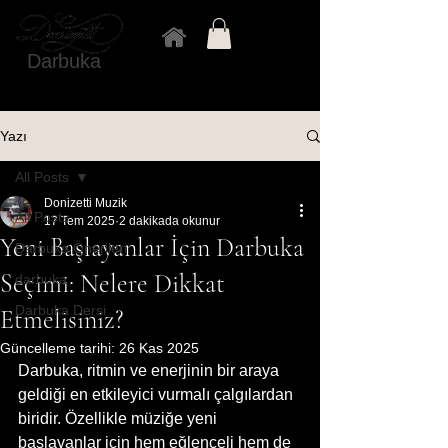
Darbuka
Yazı
All Posts
Donizetti Muzik
All Posts
17 Tem 2025
2 dakikada okunur
Yeni Başlayanlar İçin Darbuka
Darbuka Önerileri
Seçimi: Nelere Dikkat
darbuka
Darbuka Dersi
Etmelisiniz?
Güncelleme tarihi:
26 Kas 2025
Darbuka, ritmin ve enerjinin bir araya 
geldiği en etkileyici vurmalı çalgılardan 
biridir. Özellikle müziğe yeni 
başlayanlar için hem eğlenceli hem de 