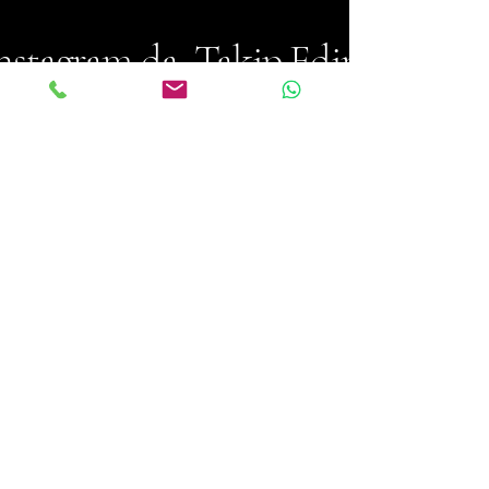
nstagram da Takip Edin
@donizettidarbuka