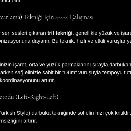
ımcı olur.
uvarlama) Tekniği İçin 4-4-4 Çalışması
eri sesleri çıkaran 
tril tekniği
, genellikle yüzük ve işar
nizasyonuna dayanır. Bu teknik, hızlı ve etkili vuruşlar 
linizin işaret, orta ve yüzük parmaklarını sırayla darbuka
rken sağ elinizle sabit bir "Düm" vuruşuyla tempoyu tut
koordinasyonunu artırır.
todu (Left-Right-Left)
Turkish Style) darbuka tekniğinde sol elin hızı çok kritiktir
ızlığını artırır.