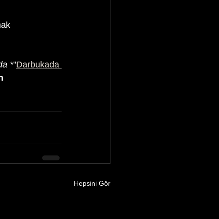
mak 
da *
"
Darbukada 
n
Hepsini Gör