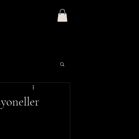
Giriş
ı
İhracat
Blog
yoneller