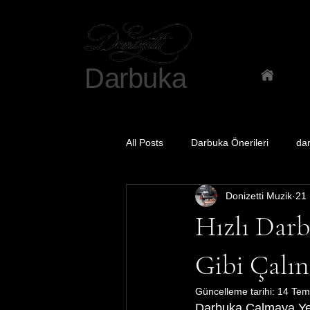
Darbuka
Ana Sa
All Posts
Darbuka Önerileri
da
Donizetti Muzik
21
Hızlı Darb
Gibi Çalın
Güncelleme tarihi:
14 Tem
Darbuka Çalmaya Yeni