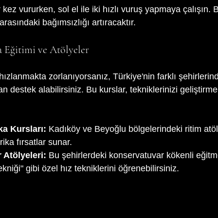
r kez vururken, sol el ile iki hızlı vuruş yapmaya çalışın. B
arasındaki bağımsızlığı artıracaktır.
 Eğitimi ve Atölyeler
ızlanmakta zorlanıyorsanız, Türkiye'nin farklı şehirlerind
n destek alabilirsiniz. Bu kurslar, tekniklerinizi geliştirm
a Kursları:
 Kadıköy ve Beyoğlu bölgelerindeki ritim atöly
ika fırsatlar sunar.
 Atölyeleri:
 Bu şehirlerdeki konservatuvar kökenli eğit
kniği" gibi özel hız tekniklerini öğrenebilirsiniz.