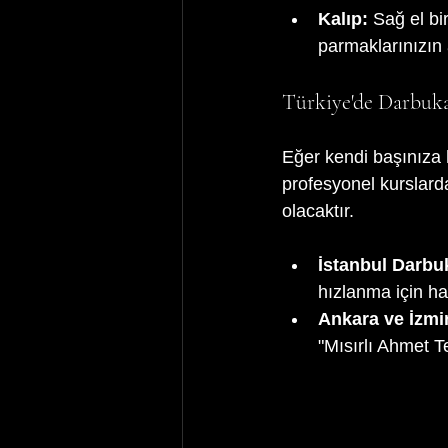
Kalıp:
 Sağ el bi
parmaklarınızın 
Türkiye'de Darbuka
Eğer kendi başınıza h
profesyonel kurslarda
olacaktır.
İstanbul Darbuk
hızlanma için har
Ankara ve İzmir
"Mısırlı Ahmet Te