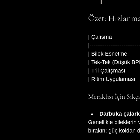
Özet: Hızlanma
| Çalışma                  
|--------------------------
| Bilek Esnetme        
| Tek-Tek (Düşük BPM)  
| Tril Çalışması       
| Ritim Uygulaması    
Meraklısı İçin Sıkç
Darbuka çalar
Genellikle bileklerin
bırakın; güç koldan de