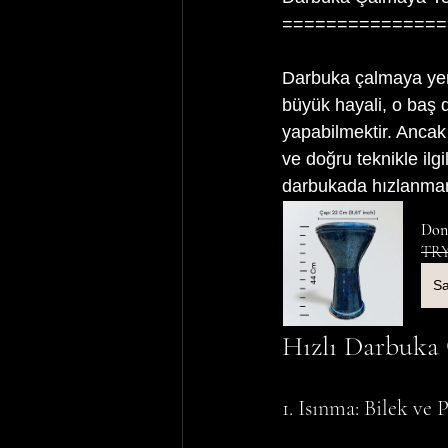
===============
Darbuka çalmaya yen
büyük hayali, o baş d
yapabilmektir. Ancak
ve doğru teknikle ilg
darbukada hızlanmanız
Doni
TRY
Sa
Hızlı Darbuka 
1. Isınma: Bilek ve