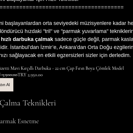
======================================
i başlayanlardan orta seviyedeki müzisyenlere kadar he
öndürücü hızdaki "tril" ve "parmak yuvarlama" tekniklerini
 
hızlı darbuka çalmak
 sadece güçle değil, parmak kaslar
ilidir. İstanbul’dan İzmir’e, Ankara’dan Orta Doğu ezgileri
ı sağlayacak en etkili egzersizleri sizler için derledim.
zetti Mavi Kırçıllı Darbuka - 22 cm Çap Fırın Boya Çömlek Model
 3,500.00
TRY 2,950.00
tın Al
Çalma Teknikleri
 Parmak Esnetme