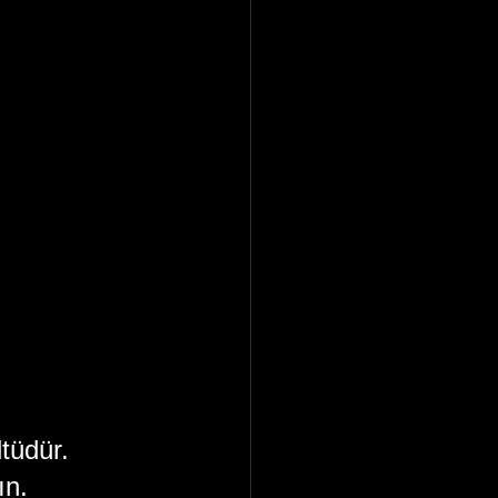
tüdür. 
ın.