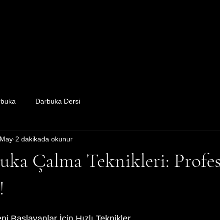
yfa
Ürünler
Toptan Satış
İmalat
Darbuka Fiyatlar
rbuka
Darbuka Dersi
 May
2 dakikada okunur
uka Çalma Teknikleri: Profes
!
 Başlayanlar İçin Hızlı Teknikler