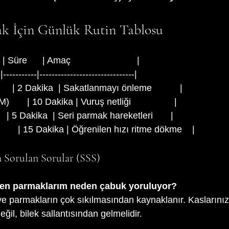
k İçin Günlük Rutin Tablosu
 | Süre      | Amaç                          |
-|-----------|-------------------------------|
     | 2 Dakika  | Sakatlanmayı önleme           |
     | 10 Dakika | Vuruş netliği                 |
     | 5 Dakika  | Seri parmak hareketleri       |
      | 15 Dakika | Öğrenilen hızı ritme dökme    |
a Sorulan Sorular (SSS)
ken parmaklarım neden çabuk yoruluyor?
 ve parmakların çok sıkılmasından kaynaklanır. Kaslarınız
ğil, bilek sallantısından gelmelidir.