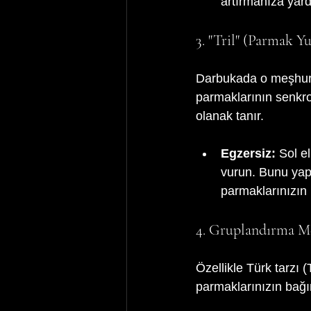
artırmanıza yard
3. "Tril" (Parmak Y
Darbukada o meşhur s
parmaklarının senkro
olanak tanır.
Egzersiz:
 Sol e
vurun. Bunu yapa
parmaklarınızın 
4. Gruplandırma Me
Özellikle Türk tarzı (
parmaklarınızın bağıms