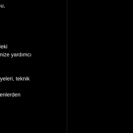
u, 
eki 
enize yardımcı 
eleri, teknik 
menlerden 