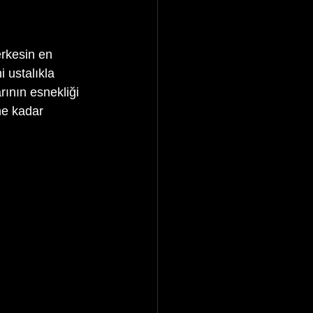
rkesin en 
 ustalıkla 
ının esnekliği 
ne kadar 