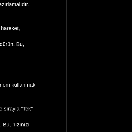
zırlamalıdır. 
 hareket, 
ndürün. Bu, 
ronom kullanmak 
 sırayla "Tek" 
 Bu, hızınızı 