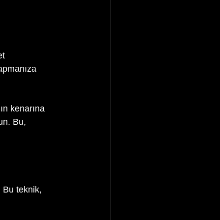
et 
yapmanıza 
nın kenarına 
un. Bu, 
. Bu teknik, 