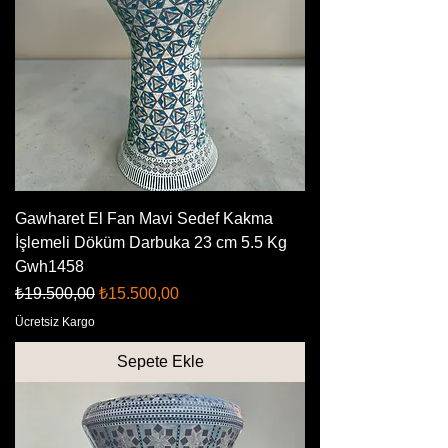
Gawharet El Fan Mavi Sedef Kakma
İşlemeli Döküm Darbuka 23 cm 5.5 Kg
Gwh1458
Normal Fiyat
İndirimli Fiyat
₺19.500,00
₺15.500,00
Ücretsiz Kargo
Sepete Ekle