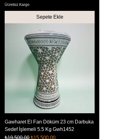
Ücretsiz Kargo
Sepete Ekle
Gawharet El Fan Döküm 23 cm Darbuka
Sedef İşlemeli 5.5 Kg Gwh1452
Normal Fiyat
İndirimli Fiyat
₺19.500,00
₺15.500,00