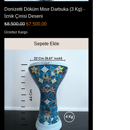
Donizetti Döküm Mısır Darbuka (3 Kg) -
İznik Çinisi Deseni
Normal Fiyat
İndirimli Fiyat
₺8.500,00
₺7.500,00
Ücretsiz Kargo
Sepete Ekle