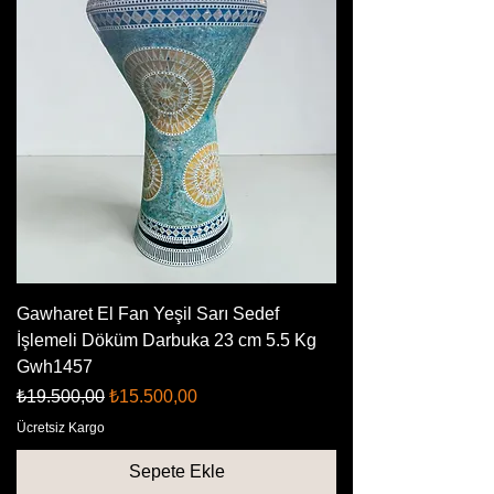
Gawharet El Fan Yeşil Sarı Sedef
İşlemeli Döküm Darbuka 23 cm 5.5 Kg
Gwh1457
Normal Fiyat
İndirimli Fiyat
₺19.500,00
₺15.500,00
Ücretsiz Kargo
Sepete Ekle