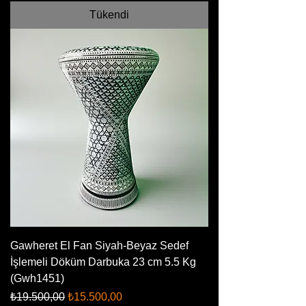
Tükendi
Gawheret El Fan Siyah-Beyaz Sedef
İşlemeli Döküm Darbuka 23 cm 5.5 Kg
(Gwh1451)
Normal Fiyat
İndirimli Fiyat
₺19.500,00
₺15.500,00