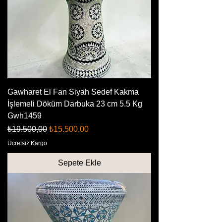
Gawharet El Fan Siyah Sedef Kakma
İşlemeli Döküm Darbuka 23 cm 5.5 Kg
Gwh1459
Normal Fiyat
İndirimli Fiyat
₺19.500,00
₺15.500,00
Ücretsiz Kargo
Sepete Ekle