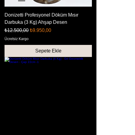
Donizetti Profesyonel Döküm Mısır
Darbuka (3 Kg) Ahşap Desen
Normal Fiyat
İndirimli Fiyat
₺12.500,00
₺9.950,00
Ücretsiz Kargo
Sepete Ekle