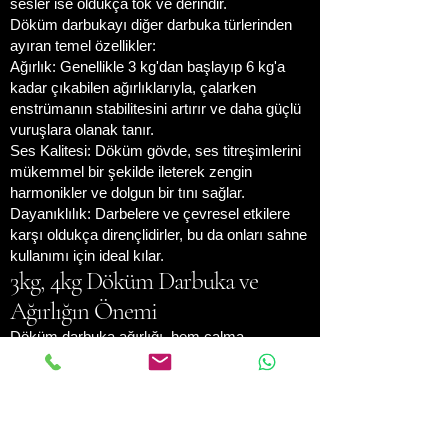
sesler ise oldukça tok ve derindir.
Döküm darbukayı diğer darbuka türlerinden
ayıran temel özellikler:
Ağırlık: Genellikle 3 kg'dan başlayıp 6 kg'a
kadar çıkabilen ağırlıklarıyla, çalarken
enstrümanın stabilitesini artırır ve daha güçlü
vuruşlara olanak tanır.
Ses Kalitesi: Döküm gövde, ses titreşimlerini
mükemmel bir şekilde ileterek zengin
harmonikler ve dolgun bir tını sağlar.
Dayanıklılık: Darbelere ve çevresel etkilere
karşı oldukça dirençlidirler, bu da onları sahne
kullanımı için ideal kılar.
3kg, 4kg Döküm Darbuka ve
Ağırlığın Önemi
Döküm darbuka ağırlığı, hem çalma
deneyimini hem de ses karakterini doğrudan
etkiler:
3 kg Döküm Darbuka: Daha hafif ve taşınabilir
olması nedeniyle, uzun süreli pratikler veya
hareketli sahne performansları için daha