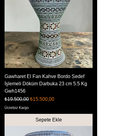
Gawharet El Fan Kahve Bordo Sedef
İşlemeli Döküm Darbuka 23 cm 5.5 Kg
Gwh1456
Normal Fiyat
İndirimli Fiyat
₺19.500,00
₺15.500,00
Ücretsiz Kargo
Sepete Ekle