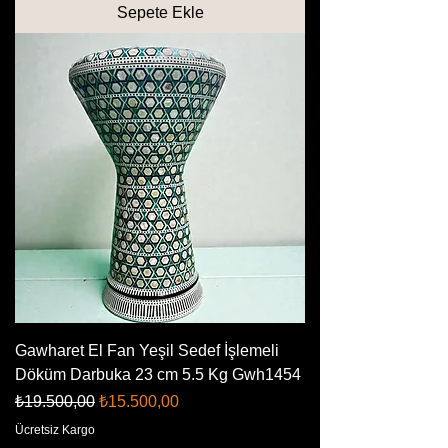
Sepete Ekle
Gawharet El Fan Yeşil Sedef İşlemeli
Döküm Darbuka 23 cm 5.5 Kg Gwh1454
Normal Fiyat
İndirimli Fiyat
₺19.500,00
₺15.500,00
Ücretsiz Kargo