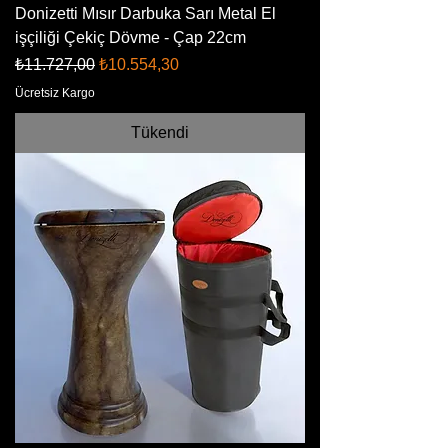
Donizetti Mısır Darbuka Sarı Metal El
işçiliği Çekiç Dövme - Çap 22cm
Normal Fiyat
İndirimli Fiyat
₺11.727,00
₺10.554,30
Ücretsiz Kargo
Tükendi