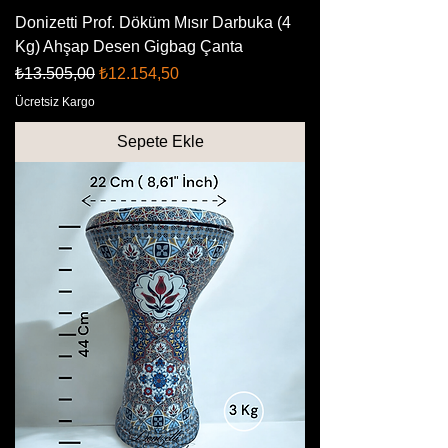
Donizetti Prof. Döküm Mısır Darbuka (4
Kg) Ahşap Desen Gigbag Çanta
Normal Fiyat
İndirimli Fiyat
₺13.505,00
₺12.154,50
Ücretsiz Kargo
Sepete Ekle