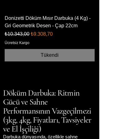
Donizetti Döküm Mısır Darbuka (4 Kg) -
Gri Geometrik Desen - Çap 22cm
Normal Fiyat
İndirimli Fiyat
₺10.343,00
₺9.308,70
Ücretsiz Kargo
Tükendi
Döküm Darbuka: Ritmin
Gücü ve Sahne
Performansının Vazgeçilmezi
(3kg, 4kg, Fiyatları, Tavsiyeler
ve El İşçiliği)
Darbuka dünyasında, özellikle sahne