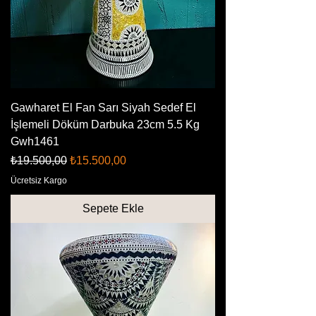
Gawharet El Fan Sarı Siyah Sedef El
İşlemeli Döküm Darbuka 23cm 5.5 Kg
Gwh1461
Normal Fiyat
İndirimli Fiyat
₺19.500,00
₺15.500,00
Ücretsiz Kargo
Sepete Ekle