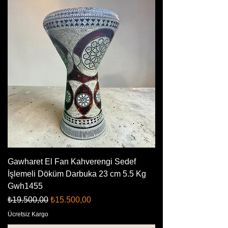
Gawharet El Fan Kahverengi Sedef
İşlemeli Döküm Darbuka 23 cm 5.5 Kg
Gwh1455
Normal Fiyat
İndirimli Fiyat
₺19.500,00
₺15.500,00
Ücretsiz Kargo