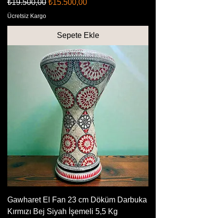
Normal Fiyat
İndirimli Fiyat
₺19.500,00
₺15.500,00
Ücretsiz Kargo
Sepete Ekle
Gawharet El Fan 23 cm Döküm Darbuka
Kırmızı Bej Siyah İşemeli 5,5 Kg