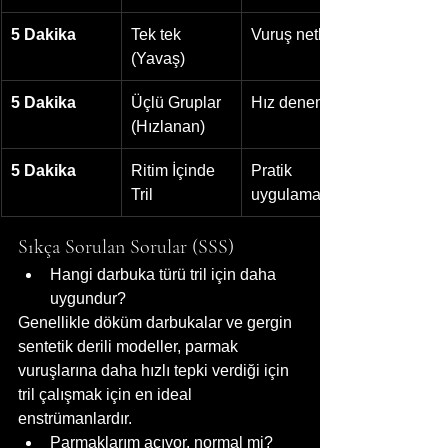
5 Dakika
Tek tek 
Vuruş netliği
(Yavaş)
5 Dakika
Üçlü Gruplar 
Hız denemesi
(Hızlanan)
5 Dakika
Ritim İçinde 
Pratik 
Tril
uygulama
Sıkça Sorulan Sorular (SSS)
Hangi darbuka türü tril için daha 
uygundur?
Genellikle döküm darbukalar ve gergin 
sentetik derili modeller, parmak 
vuruşlarına daha hızlı tepki verdiği için 
tril çalışmak için en ideal 
enstrümanlardır.
Parmaklarım acıyor, normal mi?