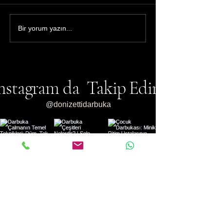
Dümbelek mi, Darbuka mı?
Hızlı Darbuka Ça
Bir yorum yazın...
Aralarındaki 5 Temel Fark
Teknikleri: Profesy
Gibi Çalın!
nstagram da Takip Edin
@donizettidarbuka