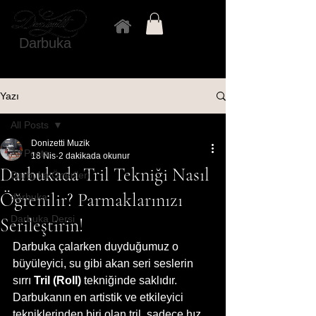
Darbuka
Yazı
All Posts
Donizetti Muzik
All Posts
18 Nis
2 dakikada okunur
Darbukada Tril Tekniği Nasıl
Darbuka Önerileri
Öğrenilir? Parmaklarınızı
darbuka
Darbuka Dersi
Serileştirin!
Darbuka çalarken duyduğumuz o 
büyüleyici, su gibi akan seri seslerin 
sırrı 
Tril (Roll)
 tekniğinde saklıdır. 
Darbukanın en artistik ve etkileyici 
tekniklerinden biri olan tril, sadece hız 